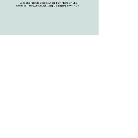
Lets's be Friends Check out our HOT NEWS on LINE!
​Shelly de Titi公式LINEを友達に追加して最新情報をゲットして！