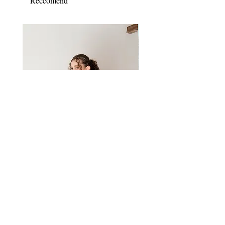
Reccomend
New
Bebe Brief-M
Mermaid Chouchou-èclat
通常価格
セール価格
価格
￥9,900
￥8,910
￥6,600
Infomation
ABOUT