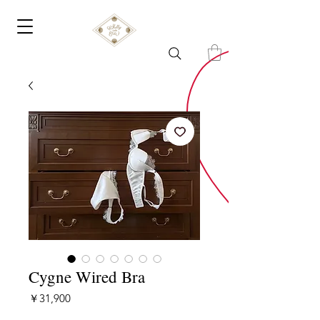
Cygne Wired Bra
価
￥31,900
格