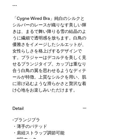
---
「Cygne Wired Bra」純白のシルクと
シルバーのレースが織りなす美しい輝
きは、まるで舞い降りる雪の結晶のよ
うに繊細で透明感を放ちます。白鳥の
優雅さをイメージしたシルエットが、
女性らしさを格上げするデザインで
す。ブラジャーはデコルテを美しく見
せるプランジタイプ。カップは重なり
合う白鳥の翼を思わせるようなディテ
ールが特徴。上質なシルクを用い、肌
に溶け込むような滑らかさと贅沢な着
け心地をお楽しみいただけます。
Detail
-プランジブラ
・薄手のパテッド
・肩紐ストラップ調節可能